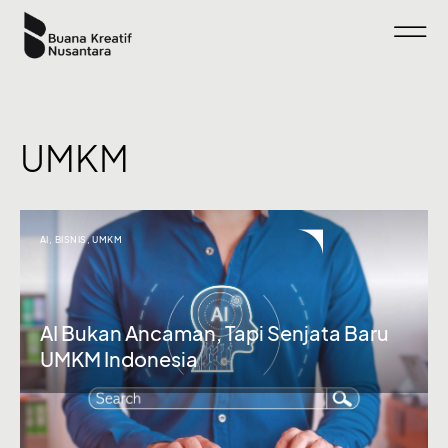
UMKM
AI
,
BISNIS
,
UMKM
AI Bukan Ancaman, Tapi Senjata Baru
UMKM Indonesia