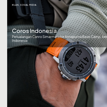
IKLAN
,
SOSIAL MEDIA
Coros Indonesia
Petualangan Canro Simarmata ke Annapurna Base Camp, be
Indonesia