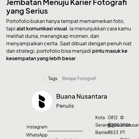
Jembatan Menuju Karier Fotografi
yang Serius
Portofolio bukan hanya tempat memamerkan foto,
tapi
alat komunikasi visual
. Ia menunjukkan cara kamu
melihat dunia, menangkap momen, dan
menyampaikan cerita. Saat dibuat dengan penuh niat
dan strategi, portofolio bisa menjadi
pintu masuk ke
kesempatan yang lebih besar
.
Tags
Belajar Fotografi
Buana Nusantara
Penulis
Kota
0812
©
Serang,
9000
hi@buananusa
2026
Instagram
Banten
7833
PT
WhatsApp